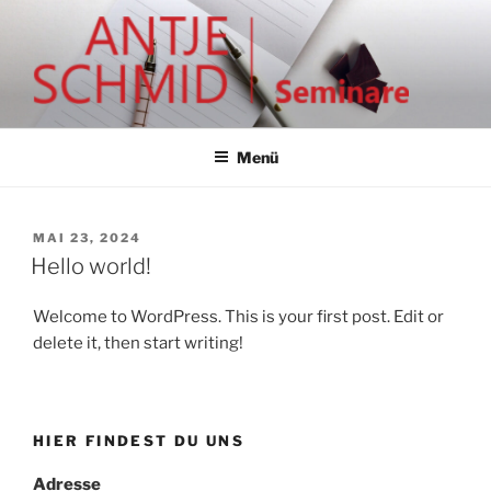
Zum
Inhalt
springen
ANTJE SCHMID | SEMINARE
Lebendige Seminare – professionell, klar, kreativ.
Menü
VERÖFFENTLICHT
MAI 23, 2024
AM
Hello world!
Welcome to WordPress. This is your first post. Edit or
delete it, then start writing!
HIER FINDEST DU UNS
Adresse